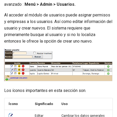
d
avanzado :
Menú > Admin > Usuarios.
Documento Pago
Lista de Precios
Educación
Pagos
o
Al acceder al módulo de usuarios puede asignar permisos
Facturas Recibidas
Factura Carta Porte
Carta Porte
y empresas a los usuarios. Así como editar información del
b
usuario y crear nuevos. El sistema requiere que
ú
Archivo Digital
Impuestos Locales
Escuelas Batch
primeramente busque al usuario y si no lo localiza
entonces le ofrece la opción de crear uno nuevo.
s
Configuraciones
IEPS
Retenciones
q
Catálogo Clientes
INE
Cancelar
u
e
Catálogo Productos y
Leyendas Fiscales
Consulta Estatus
Servicios
d
Notarios
Autorizaciones Pendientes
a
Los íconos importantes en esta sección son.
Constructoras
Terceros
Autoriza / Rechaza
Exportación
Ícono
Significado
Uso
Vehículos Nuevos
Debuguear
Editar
Cambiar los datos generales
Notarios