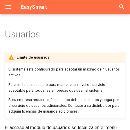
EasySmart
I
n
Usuarios
Configurar
Introducción
Pedidos y Cotizaciones
Reporte de Gastos
Configuración de Gastos
Inventarios
Asignar Empresas
Complementos
Introducción
Reglas
Generar Constancia
Acceso Móvil
Activación
General
General
Catálogos
i
c
Facturar
Catálogo Productos y
Venta
Cuentas x Cobrar
Gastos no deducibles
Asignación de Permisos
Addendas
Catálogo Empleados
Autorizar
Configuración
Factoraje
Factoraje
Complemento
Límite de usuarios
Servicios
i
Notas Crédito
Surtir
Cuentas x Pagar
Consulta Gastos
Editar Usuario
Carta Porte
Generar Recibos
Recomendaciones
Notarios
Notarios
El sistema está configurado para aceptar un máximo de 4 usuarios
a
Catálogo Clientes
activos.
Impuestos Locales
Facturar CFDI 3.3
Bancos
Utilidad
Constructoras
Errores
Conexión Directa
l
Este límite es necesario para mantener un nivel de servicio
Catálogo Proveedores
aceptable para todos las empresas que usan el sistema.
i
Documento Pago REP
Programar Facturas
Documento Pago
Impuestos
Divisas
Exportar/Importar
Ligas otros servicios
Si su empresa requiere más usuarios debe solicitarlos y pagar por
z
el servicio de usuarios adicionales. Contacte a su distribuidor para
Prefacturas
Notas de Crédito
Archivo Contabilidad
Donativos
Facturar
adquirir licencias de usuarios adicionales.
a
n
Facturas Emitidas
Comisiones
Archivo Digital
Exportación
Nómina
El acceso al módulo de usuarios se localiza en el menú